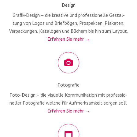
Design
Gra­­fik-Design – die krea­ti­ve und pro­fes­sio­nel­le Gestal­
tung von Logos und Brief­bö­gen, Pro­spek­ten, Pla­ka­ten,
Ver­pa­ckun­gen, Kata­lo­gen und Büchern bis hin zum Lay­out.
Erfah­ren Sie mehr →
Fotografie
Foto-Design – die visu­el­le Kom­mu­ni­ka­ti­on mit pro­fes­sio­
nel­ler Foto­gra­fie wel­che für Auf­merk­sam­keit sor­gen soll.
Erfah­ren Sie mehr →