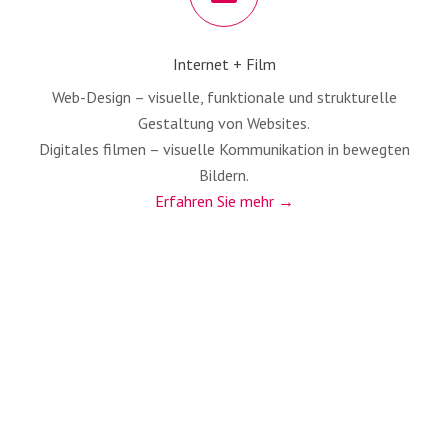
Internet + Film
Web-Design – visu­el­le, funk­tio­na­le und struk­tu­rel­le
Gestal­tung von Web­sites.
Digi­ta­les fil­men – visu­el­le Kom­mu­ni­ka­ti­on in beweg­ten
Bil­dern.
Erfah­ren Sie mehr →