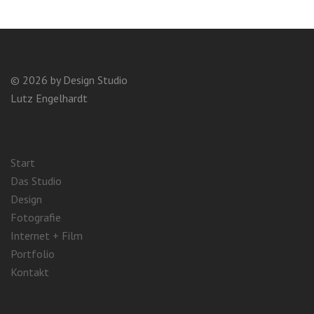
© 2026 by Design Stu­dio
Lutz Engel­hardt
Start
Das Studio
Design
Fotografie
Internet + Film
Portfolio
Kontakt