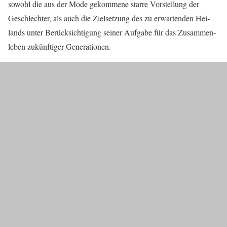
sowohl die aus der Mode gekom­me­ne star­re Vor­stel­lung der
Geschlech­ter, als auch die Ziel­set­zung des zu erwar­ten­den Hei­
lands unter Berück­sich­ti­gung sei­ner Auf­ga­be für das Zusam­men­
le­ben zukünf­ti­ger Gene­ra­tio­nen.