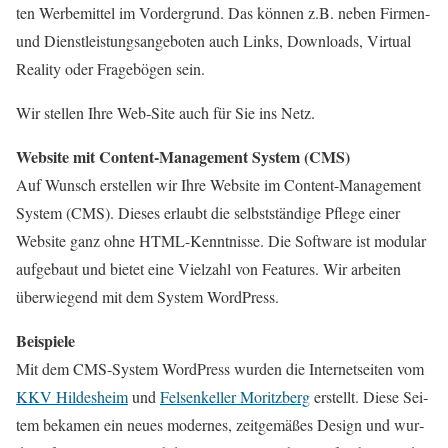
ten Wer­be­mit­tel im Vor­der­grund. Das kön­nen z.B. neben Fir­men-
und Dienst­leis­tungs­an­ge­bo­ten auch Links, Down­loads, Vir­tu­al
Rea­li­ty oder Fra­ge­bö­gen sein.
Wir stel­len Ihre Web-Site auch für Sie ins Netz.
Web­site mit Con­tent-Manage­ment Sys­tem (CMS)
Auf Wunsch erstel­len wir Ihre Web­site im Con­tent-Manage­ment
Sys­tem (CMS). Die­ses erlaubt die selbst­stän­di­ge Pfle­ge einer
Web­site ganz ohne HTML-Kennt­nis­se. Die Soft­ware ist modu­lar
auf­ge­baut und bie­tet eine Viel­zahl von Fea­tures. Wir arbei­ten
über­wie­gend mit dem Sys­tem Word­Press.
Bei­spie­le
Mit dem CMS-Sys­tem Word­Press wur­den die Inter­net­sei­ten vom
KKV Hil­des­heim
und
Fel­sen­kel­ler Moritz­berg
erstellt. Die­se Sei­
tem beka­men ein neu­es moder­nes, zeit­ge­mä­ßes Design und wur­