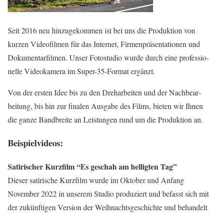
Seit 2016 neu hin­zu­ge­kom­men ist bei uns die Pro­duk­ti­on von
kur­zen Video­fil­men für das Inter­net, Fir­men­prä­sen­ta­tio­nen und
Doku­men­tar­fil­men. Unser Foto­stu­dio wur­de durch eine pro­fes­sio­
nel­le Video­ka­me­ra im Super-35-For­mat ergänzt.
Von der ers­ten Idee bis zu den Dreh­ar­bei­ten und der Nach­be­ar­
bei­tung, bis hin zur fina­len Aus­ga­be des Films, bie­ten wir Ihnen
die gan­ze Band­brei­te an Leis­tun­gen rund um die Pro­duk­ti­on an.
Beispielvideos:
Sati­ri­scher Kurz­film “Es geschah am hel­lig­ten Tag”
Die­ser sati­ri­sche Kurz­film wur­de im Okto­ber und Anfang
Novem­ber 2022 in unse­rem Stu­dio pro­du­ziert und befasst sich mit
der zukünf­ti­gen Ver­si­on der Weih­nachts­ge­schich­te und behan­delt