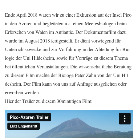
Ende April 2018 waren wir zu einer Exkur­si­on auf der Insel Pico
in den Azo­ren und beglei­te­ten u.a. einen Mee­res­bio­lo­gen beim
Erfor­schen von Walen im Ant­lantic. Der Doku­men­tar­film dazu
wur­de im August 2018 fer­ti­ge­stellt. Er dient vor­wie­gend für
Unter­richts­zwe­cke und zur Vor­füh­rung in der Abtei­lung für Bio­
lo­gie der Uni Hil­des­heim, sowie für Vor­trä­ge zu die­sem The­ma
bei öffent­li­chen Ver­an­stal­tun­gen. Die wis­sen­schaft­li­che Bera­tung
zu die­sem Film mach­te der Bio­lo­ge Peter Zahn von der Uni Hil­
des­heim. Der Film kann von uns auf Anfra­ge aus­ge­lie­hen oder
erwor­ben wer­den.
Hier der Trai­ler zu die­sem 30minutigen Film: