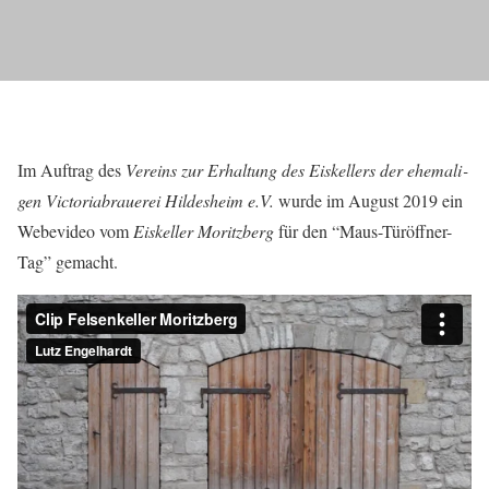
Im Auf­trag des
Ver­eins zur Erhal­tung des Eis­kel­lers der ehe­ma­li­
gen Vic­to­ria­b­raue­rei Hil­des­heim e.V.
wur­de im August 2019 ein
Webe­vi­deo vom
Eis­kel­ler Moritz­berg
für den “Maus-Tür­öff­ner-
Tag” gemacht.