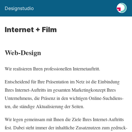
Designstudio
Internet + Film
Web-Design
Wir rea­li­sie­ren Ihren pro­fes­sio­nel­len Inter­net­auf­tritt.
Ent­schei­dend für Ihre Prä­sen­ta­ti­on im Netz ist die Ein­bin­dung
Ihres Inter­net-Auf­tritts im gesam­ten Mar­ke­ting­kon­zept Ihres
Unter­neh­mens, die Prä­senz in den wich­ti­gen Online-Such­diens­
ten, die stän­di­ge Aktua­li­sie­rung der Sei­ten.
Wir legen gemein­sam mit Ihnen die Zie­le Ihres Inter­net-Auf­tritts
fest. Dabei steht immer der inhalt­li­che Zusatz­nut­zen zum gedruck­