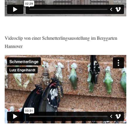
Video­clip von einer Schmet­ter­lings­aus­stel­lung im Berg­gar­ten
Han­no­ver