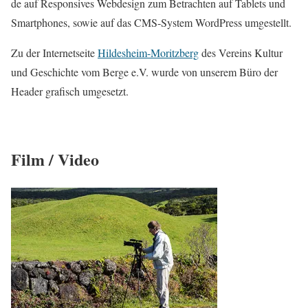
de auf Respon­si­ves Web­de­sign zum Betrach­ten auf Tablets und
Smart­phones, sowie auf das CMS-Sys­tem Word­Press umge­stellt.
Zu der Inter­net­sei­te
Hil­des­heim-Moritz­berg
des Ver­eins Kul­tur
und Geschich­te vom Ber­ge e.V. wur­de von unse­rem Büro der
Hea­der gra­fisch umge­setzt.
Film / Video