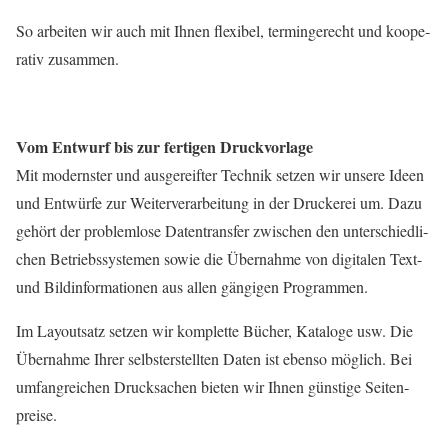
So arbei­ten wir auch mit Ihnen fle­xi­bel, ter­min­ge­recht und koope­
ra­tiv zusam­men.
Vom Ent­wurf bis zur fer­ti­gen Druck­vor­la­ge
Mit moderns­ter und aus­ge­reif­ter Tech­nik set­zen wir unse­re Ideen
und Ent­wür­fe zur Wei­ter­ver­ar­bei­tung in der Dru­cke­rei um. Dazu
gehört der pro­blem­lo­se Daten­trans­fer zwi­schen den unter­schied­li­
chen Betriebs­sys­te­men sowie die Über­nah­me von digi­ta­len Text-
und Bild­in­for­ma­tio­nen aus allen gän­gi­gen Pro­gram­men.
Im Lay­out­satz set­zen wir kom­plet­te Bücher, Kata­lo­ge usw. Die
Über­nah­me Ihrer selbst­er­stell­ten Daten ist eben­so mög­lich. Bei
umfang­rei­chen Druck­sa­chen bie­ten wir Ihnen güns­ti­ge Sei­ten­
prei­se.