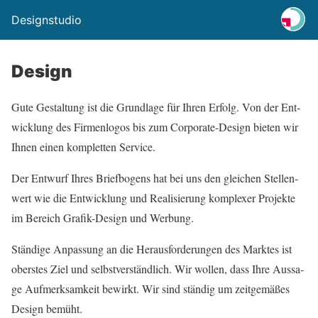
Designstudio
Design
Gute Gestal­tung ist die Grund­la­ge für Ihren Erfolg. Von der Ent­
wick­lung des Fir­men­lo­gos bis zum Cor­po­ra­te-Design bie­ten wir
Ihnen einen kom­plet­ten Ser­vice.
Der Ent­wurf Ihres Brief­bo­gens hat bei uns den glei­chen Stel­len­
wert wie die Ent­wick­lung und Rea­li­sie­rung kom­ple­xer Pro­jek­te
im Bereich Gra­fik-Design und Wer­bung.
Stän­di­ge Anpas­sung an die Her­aus­for­de­run­gen des Mark­tes ist
obers­tes Ziel und selbst­ver­ständ­lich. Wir wol­len, dass Ihre Aus­sa­
ge Auf­merk­sam­keit bewirkt. Wir sind stän­dig um zeit­ge­mä­ßes
Design bemüht.