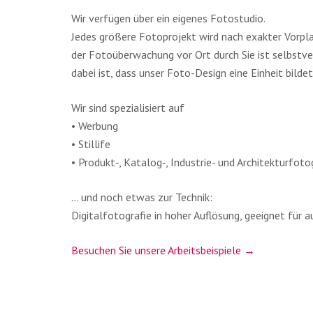
Wir ver­fü­gen über ein eige­nes Foto­stu­dio.
Jedes grö­ße­re Foto­pro­jekt wird nach exak­ter Vor­pla
der Foto­über­wa­chung vor Ort durch Sie ist selbst­ver
dabei ist, dass unser Foto-Design eine Ein­heit bil­de
Wir sind spe­zia­li­siert auf
• Wer­bung
• Stil­li­fe
• Produkt‑, Katalog‑, Indus­trie- und Archi­tek­tur­fo­to­g
… und noch etwas zur Tech­nik:
Digi­tal­fo­to­gra­fie in hoher Auf­lö­sung, geeig­net für
Besu­chen Sie unse­re Arbeits­bei­spie­le →