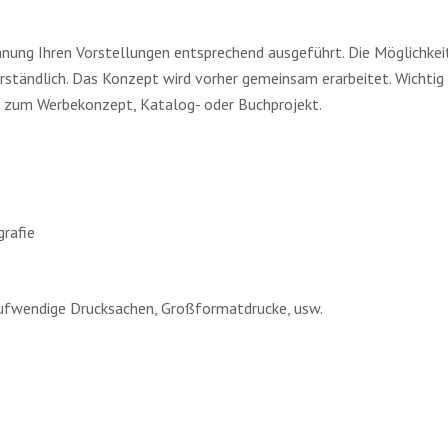
­nung Ihren Vor­stel­lun­gen ent­spre­chend aus­ge­führt. Die Mög­lich­kei
­ständ­lich. Das Kon­zept wird vor­her gemein­sam erar­bei­tet. Wich­tig
t zum Wer­be­kon­zept, Kata­log- oder Buch­pro­jekt.
ra­fie
 auf­wen­di­ge Druck­sa­chen, Groß­for­mat­dru­cke, usw.